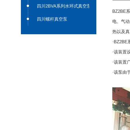
四川2BVA系列水环式真空泵
BZ2B
四川螺杆真空泵
电、气动
热以及真
·BZ2
·该装置
·该装置
·该泵由